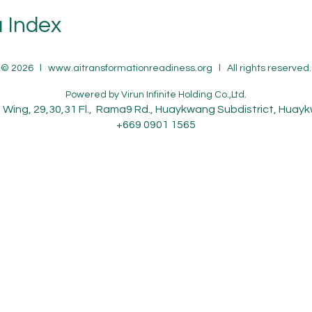
a Index
© 2026 l
www.aitransformationreadiness.org
l All rights reserved.
Powered by
Virun Infinite Holding Co.,Ltd.
Wing, 29,30,31 Fl., Rama9 Rd., Huaykwang Subdistrict, Hua
+669 0901 1565