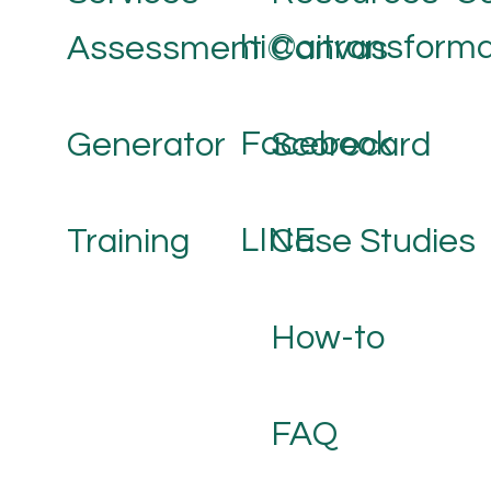
hi@aitransforma
Assessment
Canvas
Facebook
Generator
Scorecard
LINE
Training
Case Studies
How-to
FAQ