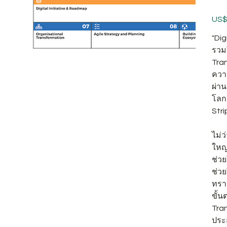
原
US$
始
價
"Dig
格
รวม
Tra
ความ
ผ่าน
โลก
Stri
ไม่ว
ใหญ่
ช่วย
ช่วย
ทราน
ขั้น
Tran
ประ