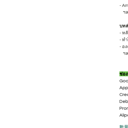
- Am
ฯล
บทส่
- หล
- ท
- อง
ฯล
ช่อ
Goo
App
Cre
Deb
Pro
Ali
數