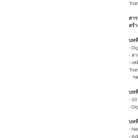
Tran
สารบ
สร้า
บทที
- Di
- สา
- เห
Tra
ฯล
บทที
- 20
- Di
บทที
- Ne
- A