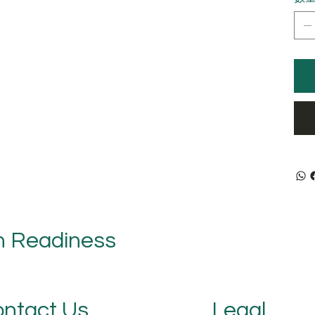
n Readiness
ntact Us
Legal