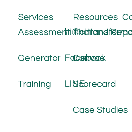
Co
Services
Resources
hi@aitransforma
Assessment
Thailand Repo
Facebook
Generator
Canvas
LINE
Training
Scorecard
Case Studies