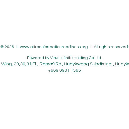
© 2026 l
www.aitransformationreadiness.org
l All rights reserved.
Powered by
Virun Infinite Holding Co.,Ltd.
Wing, 29,30,31 Fl., Rama9 Rd., Huaykwang Subdistrict, Hua
+669 0901 1565