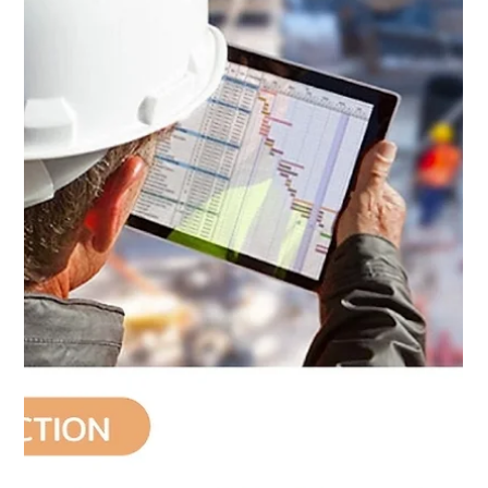
แปซิฟิก