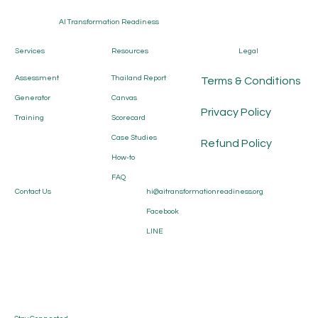
AI Transformation Readiness
Services
Resources
Legal
Assessment
Thailand Report
Terms & Conditions
Generator
Canvas
Privacy Policy
Training
Scorecard
Case Studies
AI Transformation Scorecard: ระบบวัด
Refund Policy
How-to
ความก้าวหน้าเชิงกลยุทธ์ เพื่อขับเคลื่อนองค์กร
FAQ
สู่ความสำเร็จในยุค AI
Contact Us
hi@aitransformationreadiness.org
Facebook
LINE