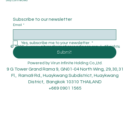
Stay Connected
Subscribe to our newsletter
Email
*
Yes, subscribe me to your newsletter.
*
© 2026 l
www.aitransformationreadiness.org
l All rights
Submit
reserved.
Powered by
Virun Infinite Holding Co.,Ltd.
9 G Tower Grand Rama 9, GN01-04 North Wing, 29,30,31
Fl., Rama9 Rd., Huaykwang Subdistrict, Huaykwang
District, Bangkok 10310 THAILAND
+669 0901 1565