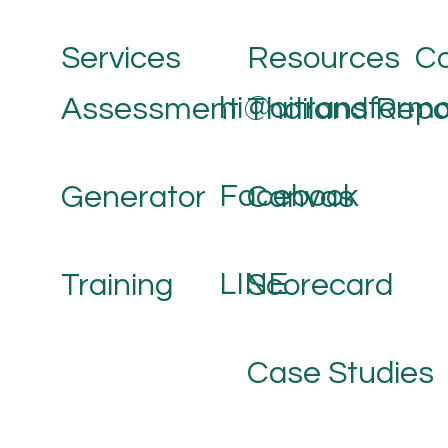
Co
Services
Resources
hi@aitransforma
Assessment
Thailand Repo
Facebook
Generator
Canvas
LINE
Training
Scorecard
Case Studies