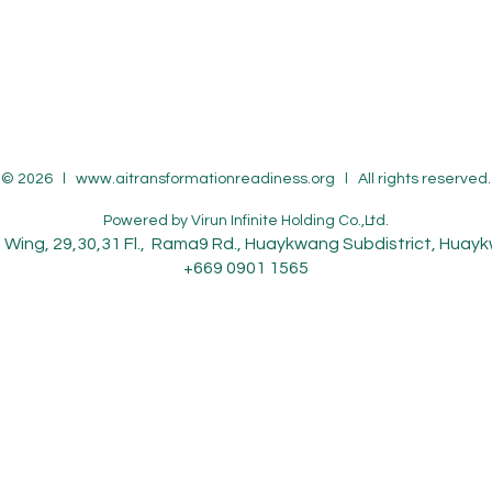
© 2026 l
www.aitransformationreadiness.org
l All rights reserved.
Powered by
Virun Infinite Holding Co.,Ltd.
Wing, 29,30,31 Fl., Rama9 Rd., Huaykwang Subdistrict, Hua
+669 0901 1565