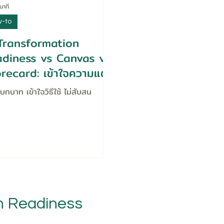
นาที
-to
Transformation
diness vs Canvas vs
recard: เข้าใจความแตก
ง ใช้งานให้ถูกทาง
จบทบาท เข้าใจวิธีใช้ ไม่สับสน
n Readiness